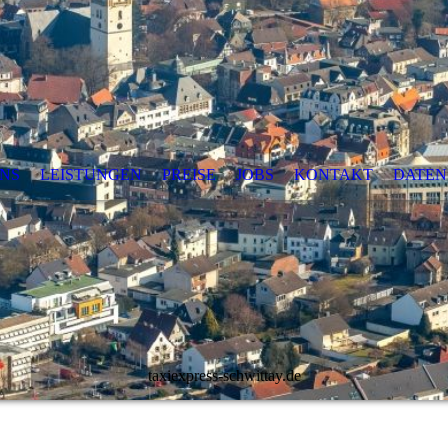
NS
LEISTUNGEN
PREISE
JOBS
KONTAKT
DATEN
taxiexpress-schwittay.de